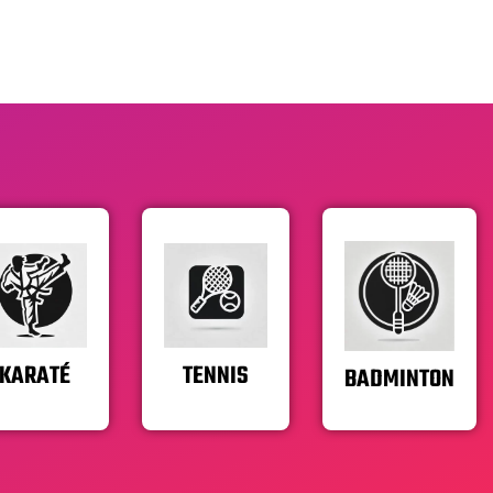
KARATÉ
TENNIS
BADMINTON