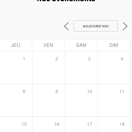
AUJOURD’HUI
JEU
VEN
SAM
DIM
1
2
3
4
8
9
10
11
15
16
17
18