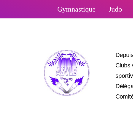
Gymnastique
Judo
Depuis
Clubs 
sporti
Déléga
Comité